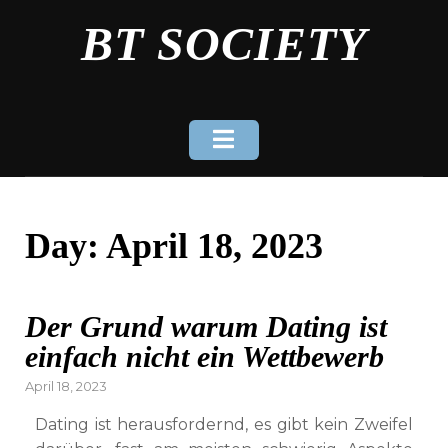
Skip
BT SOCIETY
to
content
Day:
April 18, 2023
Der Grund warum Dating ist
einfach nicht ein Wettbewerb
Posted
April 18, 2023
on
Dating ist herausfordernd, es gibt kein Zweifel