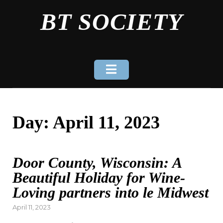
Skip
BT SOCIETY
to
content
Day:
April 11, 2023
Door County, Wisconsin: A
Beautiful Holiday for Wine-
Loving partners into le Midwest
Posted
April 11, 2023
on