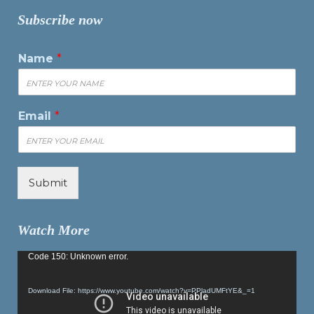
Subscribe now
Name
*
Email
*
Submit
Watch More
Video
Code 150: Unknown error.
Player
Download File: https://www.youtube.com/watch?v=PPladUMFtYE&_=1