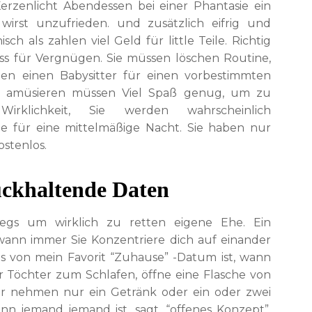
Kerzenlicht Abendessen bei einer Phantasie ein
 wirst unzufrieden. und zusätzlich eifrig und
ch als zahlen viel Geld für little Teile. Richtig
ss für Vergnügen. Sie müssen löschen Routine,
n einen Babysitter für einen vorbestimmten
ch amüsieren müssen Viel Spaß genug, um zu
irklichkeit, Sie werden wahrscheinlich
e für eine mittelmäßige Nacht. Sie haben nur
stenlos.
ückhaltende Daten
egs um wirklich zu retten eigene Ehe. Ein
ann immer Sie Konzentriere dich auf einander
nes von mein Favorit “Zuhause” -Datum ist, wann
r Töchter zum Schlafen, öffne eine Flasche von
ir nehmen nur ein Getränk oder ein oder zwei
nn jemand jemand ist. sagt, “offenes Konzept”,