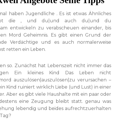
kwell Angebote Seine Tipps
mal haben Jugendliche . Es ist etwas Ähnliches
stirbt die , und du|und auch du|und du
sam entwickeln zu verabscheuen einander, bis
ben Mord Geheimnis. Es gibt einen Grund der
ende Verdächtige und es auch normalerweise
bst retten ein Leben.
len so. Zunächst hat Lebenszeit nicht immer das
ingen Ein kleines Kind Das Leben nicht
nmord auszulösen|auszulösen|zu verursachen –
n Kind ruiniert wirklich Liebe (und Lust) in einer
er. Aber es gibt viele Haushalte mit ein paar oder
ndestens eine Zeugung bleibt statt. genau was
iehung lebendig und beides aufrechtzuerhalten
 Tag?