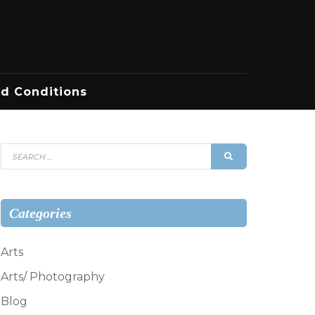
d Conditions
Search
SEARCH
for:
Categories
Arts
Arts/ Photography
Blog