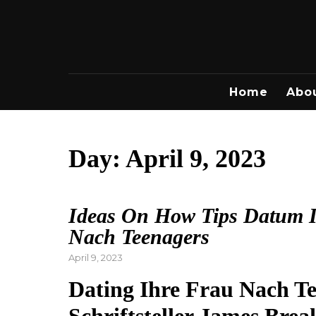
Skip
to
content
Home
Abo
Day:
April 9, 2023
Ideas On How Tips Datum I
Nach Teenagers
Posted
April 9, 2023
on
Dating Ihre Frau Nach T