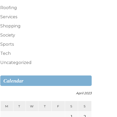
Roofing
Services
Shopping
Society
Sports
Tech
Uncategorized
Calendar
April 2023
M
T
W
T
F
S
S
1
2