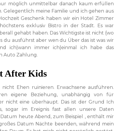
e nur möglich unmittelbar danach kaum erfüllen
um. Gelegentlich meine Familie und ich gehen aus
 Hochzeit Geschenk haben wir ein Hotel Zimmer
chstens exklusiv Bistro in der Stadt. Es war
all gehabt haben. Das Wichtigste ist nicht {wo
s du ausführst aber wen du Über das ist was wir
end ich|wann immer ich|einmal ich habe das
n Auto Zahlung.
t After Kids
t nicht Ehen ruinieren. Erwachsene ausführen.
tören eigene Beziehung, unabhängig von für
er nicht eine überhaupt. Das ist der Grund Ich
, sogar im Ereignis fast allen unsere Daten
as Datum heute Abend, zum Beispiel , enthält mir
er großes Datum Nächte beenden, während mein