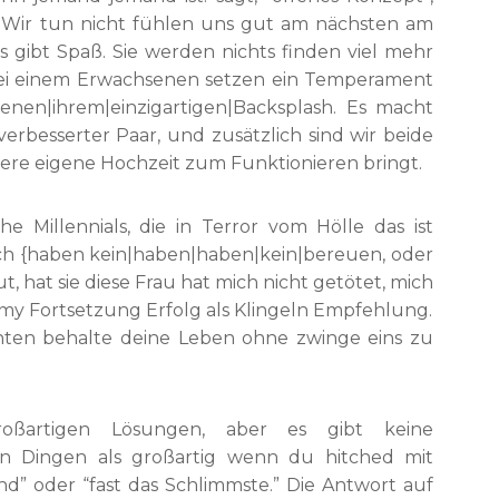
 ” Wir tun nicht fühlen uns gut am nächsten am
 gibt Spaß. Sie werden nichts finden viel mehr
ei einem Erwachsenen setzen ein Temperament
enen|ihrem|einzigartigen|Backsplash. Es macht
rbesserter Paar, und zusätzlich sind wir beide
nsere eigene Hochzeit zum Funktionieren bringt.
he Millennials, die in Terror vom Hölle das ist
 ich {haben kein|haben|haben|kein|bereuen, oder
ut, hat sie diese Frau hat mich nicht getötet, mich
 my Fortsetzung Erfolg als Klingeln Empfehlung.
nten behalte deine Leben ohne zwinge eins zu
oßartigen Lösungen, aber es gibt keine
 von Dingen als großartig wenn du hitched mit
end” oder “fast das Schlimmste.” Die Antwort auf