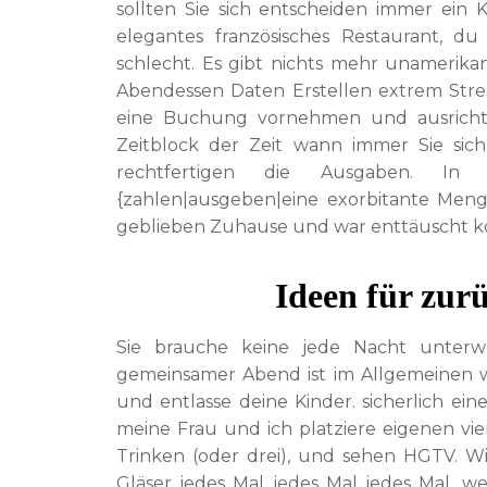
sollten Sie sich entscheiden immer ein 
elegantes französisches Restaurant, du
schlecht. Es gibt nichts mehr unamerikanis
Abendessen Daten Erstellen extrem Stre
eine Buchung vornehmen und ausrichte
Zeitblock der Zeit wann immer Sie si
rechtfertigen die Ausgaben. In W
{zahlen|ausgeben|eine exorbitante Meng
geblieben Zuhause und war enttäuscht ko
Ideen für zur
Sie brauche keine jede Nacht unterw
gemeinsamer Abend ist im Allgemeinen w
und entlasse deine Kinder. sicherlich ei
meine Frau und ich platziere eigenen vie
Trinken (oder drei), und sehen HGTV. W
Gläser jedes Mal jedes Mal jedes Mal, we