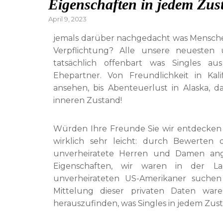
Eigenschaften in jedem Zus
Posted
April 9, 2023
on
jemals darüber nachgedacht was Mensche
Verpflichtung? Alle unsere neuesten
tatsächlich offenbart was Singles 
Ehepartner. Von Freundlichkeit in Kali
ansehen, bis Abenteuerlust in Alaska, 
inneren Zustand!
Würden Ihre Freunde Sie wir entdecken w
wirklich sehr leicht: durch Bewerten 
unverheiratete Herren und Damen ang
Eigenschaften, wir waren in der Lag
unverheirateten US-Amerikaner suchen 
Mittelung dieser privaten Daten wa
herauszufinden, was Singles in jedem Zus